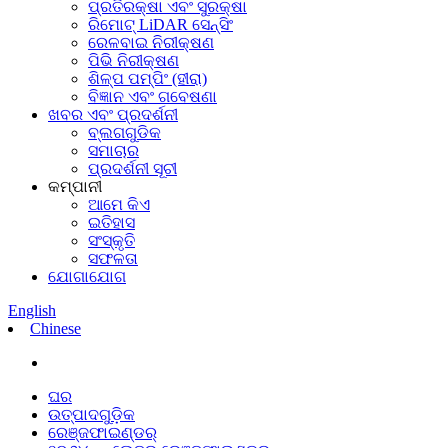
ପ୍ରତିରକ୍ଷା ଏବଂ ସୁରକ୍ଷା
ରିମୋଟ୍ LiDAR ସେନ୍ସିଂ
ରେଳବାଇ ନିରୀକ୍ଷଣ
ପିଭି ନିରୀକ୍ଷଣ
ଶିଳ୍ପ ପମ୍ପିଂ (ହୀରା)
ବିଜ୍ଞାନ ଏବଂ ଗବେଷଣା
ଖବର ଏବଂ ପ୍ରଦର୍ଶନୀ
ବ୍ଲଗଗୁଡିକ
ସମାଚାର
ପ୍ରଦର୍ଶନୀ ସୂଚୀ
କମ୍ପାନୀ
ଆମେ କିଏ
ଇତିହାସ
ସଂସ୍କୃତି
ସଫଳତା
ଯୋଗାଯୋଗ
English
Chinese
ଘର
ଉତ୍ପାଦଗୁଡ଼ିକ
ରେଞ୍ଜଫାଇଣ୍ଡର୍