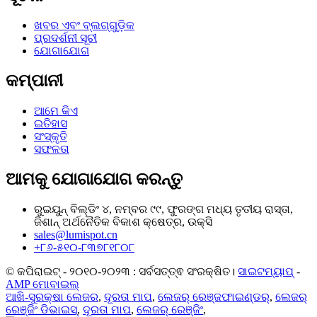
ଖବର ଏବଂ ବ୍ଲଗ୍‌ଗୁଡ଼ିକ
ପ୍ରଦର୍ଶନୀ ସୂଚୀ
ଯୋଗାଯୋଗ
କମ୍ପାନୀ
ଆମେ କିଏ
ଇତିହାସ
ସଂସ୍କୃତି
ସଫଳତା
ଆମକୁ ଯୋଗାଯୋଗ କରନ୍ତୁ
ରୁଇୟୁନ୍ ବିଲ୍ଡିଂ ୪, ନମ୍ବର ୯୯, ଫୁରଙ୍ଗ ମଧ୍ୟ ତୃତୀୟ ରାସ୍ତା,
ଜିଶାନ୍ ଅର୍ଥନୈତିକ ବିକାଶ କ୍ଷେତ୍ର, ଉକ୍ସି
sales@lumispot.cn
+୮୬-୫୧୦-୮୩୭୮୧୮୦୮
© କପିରାଇଟ୍ - ୨୦୧୦-୨୦୨୩ : ସର୍ବସତ୍ତ୍ଵ ସଂରକ୍ଷିତ।
ସାଇଟମ୍ୟାପ୍
-
AMP ମୋବାଇଲ୍
ଆଖି-ସୁରକ୍ଷା ଲେଜର
,
ଦୂରତା ମାପ
,
ଲେଜର୍ ରେଞ୍ଜଫାଇଣ୍ଡର୍
,
ଲେଜର୍
ରେଞ୍ଜିଂ ଡିଭାଇସ୍
,
ଦୂରତା ମାପ
,
ଲେଜର୍ ରେଞ୍ଜିଂ
,