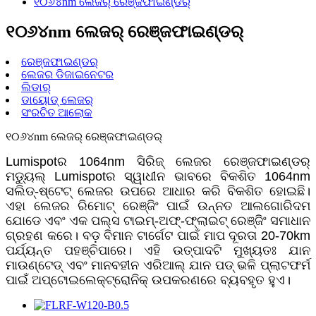
୧୦୬୪nm ଲେଜର୍ ରେଞ୍ଜଫାଇଣ୍ଡର୍
୧୦୬୪nm ଲେଜର୍ ରେଞ୍ଜଫାଇଣ୍ଡର୍
ରେଞ୍ଜଫାଇଣ୍ଡର୍
ଲେଜର ଡିଜାଇନେଟର
ଲିଡାର୍
ଡାୟୋଡ୍ ଲେଜର୍
ସଂରଚିତ ଆଲୋକ
୧୦୬୪nm ଲେଜର୍ ରେଞ୍ଜଫାଇଣ୍ଡର୍
Lumispotର 1064nm ସିରିଜ୍ ଲେଜର ରେଞ୍ଜଫାଇଣ୍ଡର୍
ମଡ୍ୟୁଲ୍ Lumispotର ସ୍ୱାଧୀନ ଭାବରେ ବିକଶିତ 1064nm
ସଲିଡ୍-ଷ୍ଟେଟ୍ ଲେଜର ଉପରେ ଆଧାର କରି ବିକଶିତ ହୋଇଛି।
ଏହା ଲେଜର ରିମୋଟ୍ ରେଞ୍ଜିଂ ପାଇଁ ଉନ୍ନତ ଆଲଗୋରିଦମ
ଯୋଡେ ଏବଂ ଏକ ପଲ୍ସ ଟାଇମ୍-ଅଫ୍-ଫ୍ଲାଇଟ୍ ରେଞ୍ଜିଂ ସମାଧାନ
ଗ୍ରହଣ କରେ। ବଡ଼ ବିମାନ ଟାର୍ଗେଟ ପାଇଁ ମାପ ଦୂରତା 20-70km
ପର୍ଯ୍ୟନ୍ତ ପହଞ୍ଚିପାରେ। ଏହି ଉତ୍ପାଦଟି ମୁଖ୍ୟତଃ ଯାନ
ମାଉଣ୍ଟେଡ୍ ଏବଂ ମାନବହୀନ ଏରିଆଲ୍ ଯାନ ପଡ୍ ଭଳି ପ୍ଲାଟଫର୍ମ
ପାଇଁ ଅପ୍ଟୋଇଲେକ୍ଟ୍ରୋନିକ୍ ଉପକରଣରେ ବ୍ୟବହୃତ ହୁଏ।