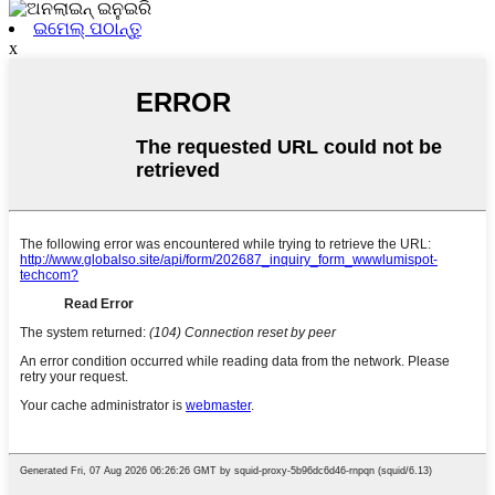
ଇମେଲ୍ ପଠାନ୍ତୁ
x