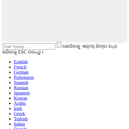
ଖୋଜିବାକୁ ଏଣ୍ଟର୍ କିମ୍ବା ବନ୍ଦ
କରିବାକୁ ESC ଦବାନ୍ତୁ।
English
French
German
Portuguese
Spanish
Russian
Japanese
Korean
Arabic
Irish
Greek
Turkish
Italian