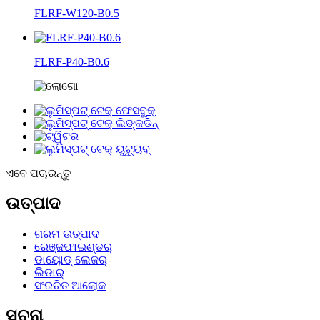
FLRF-W120-B0.5
FLRF-P40-B0.6
ଏବେ ପଚାରନ୍ତୁ
ଉତ୍ପାଦ
ଗରମ ଉତ୍ପାଦ
ରେଞ୍ଜଫାଇଣ୍ଡର୍
ଡାୟୋଡ୍ ଲେଜର୍
ଲିଡାର୍
ସଂରଚିତ ଆଲୋକ
ସୂଚନା